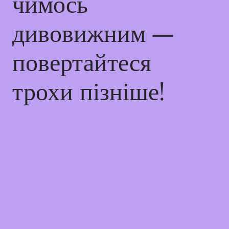
чимось
дивовижним —
повертайтеся
трохи пізніше!