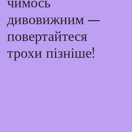
чимось
дивовижним —
повертайтеся
трохи пізніше!