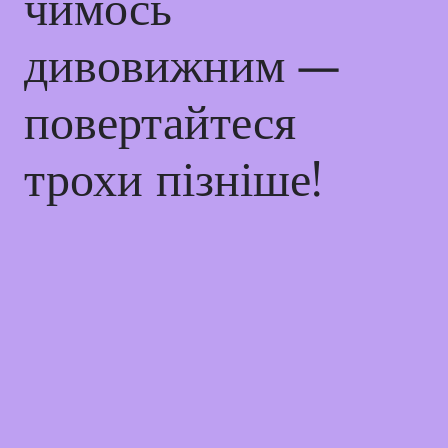
чимось
дивовижним —
повертайтеся
трохи пізніше!