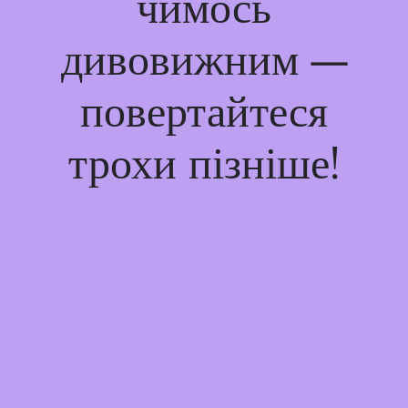
чимось
дивовижним —
повертайтеся
трохи пізніше!