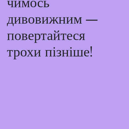
чимось
дивовижним —
повертайтеся
трохи пізніше!